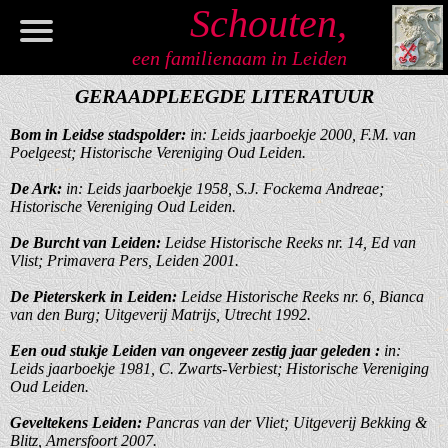
Schouten,
een familienaam in Leiden
Welkom
GERAADPLEEGDE LITERATUUR
Informatie
Bom in Leidse stadspolder:
in: Leids jaarboekje 2000, F.M. van
Poelgeest; Historische Vereniging Oud Leiden.
Genealogie
De Ark:
in: Leids jaarboekje 1958, S.J. Fockema Andreae;
Historische Vereniging Oud Leiden.
Register
De Burcht van Leiden:
Leidse Historische Reeks nr. 14, Ed van
Vlist; Primavera Pers, Leiden 2001.
Artikelen
De Pieterskerk in Leiden:
Leidse Historische Reeks nr. 6, Bianca
Verwijzingen
van den Burg; Uitgeverij Matrijs, Utrecht 1992.
Een oud stukje Leiden van ongeveer zestig jaar geleden :
in:
Contact
Leids jaarboekje 1981, C. Zwarts-Verbiest; Historische Vereniging
Oud Leiden.
Geveltekens Leiden:
Pancras van der Vliet; Uitgeverij Bekking &
Blitz, Amersfoort 2007.