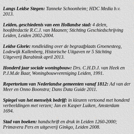
Langs Leidse Stegen:
Tanneke Schoonheim; HDC Media b.v.
2013.
Leiden, geschiedenis van een Hollandse stad:
4 delen,
hoofdredactie R.C.J. van Maanen; Stichting Geschiedschrijving
Leiden, Leiden 2002-2004.
Leidse Glorie:
rondleiding over de begraafplaats Groenesteeg,
Lodewijk Kallenberg, Historische Uitgaven nr 5 Stichting
Uitgeverij Barabinsk april 2013.
Honderd jaar sociale woningbouw:
Drs. C.H.D.J. van Heek en
P.J.M.de Baar, Woningbouwvereniging Leiden, 1991.
Repertorium van Nederlandse gemeenten vanaf 1812:
Ad van der
Meer en Onno Boonstra; Dans Data Guide 2011.
Spiegel van het menselyk bedrijf:
in kleuren vertoond met honderd
verbeeldingen met verzen; Jan en Kasper Luiken, Amsterdam
1694.
Stad van boeken:
handschrift en druk in Leiden 1260-2000;
Primavera Pers en uitgeverij Ginkgo, Leiden 2008.