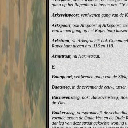
gang op het Rapenburcht tussen nrs. 116 
Arkeveltspoort
, verdwenen gang van de K
Arkspoort
, ook Arxpoort of Arkepoort, z
verdwenen gang op het Rapenburg tussen 
Arkstraat
, zie Arkegracht* ook Commande
Rapenburg tussen nrs. 116 en 118.
Armstraat
, nu Narmstraat.
B
Baanpoort
, verdwenen gang van de Zijdgr
Baatsteeg
, in de zeventiende eeuw, tusse
Bachovensteeg
, ook: Backovensteeg, Boe
de Vliet.
Bakkersteeg
, oorspronkelijk de verbindin
vormde tussen de Oude Vest en de Oude Ri
aanleg van deze straat gekochte woning u