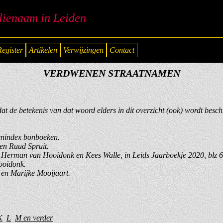
lienaam in Leiden
Register
Artikelen
Verwijzingen
Contact
VERDWENEN STRAATNAMEN
dat de betekenis van dat woord elders in dit overzicht (ook) wordt besc
enindex bonboeken.
en Ruud Spruit.
 Herman van Hooidonk en Kees Walle, in Leids Jaarboekje 2020, blz 69
ooidonk.
en Marijke Mooijaart.
K
L
M en verder