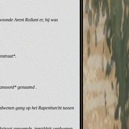
woonde Arent Rollant er, hij was
nstraat*.
 Gansoord* genaamd .
rdwenen gang op het Rapenburcht tussen
rkstraat genoemde, inmiddels verdwenen