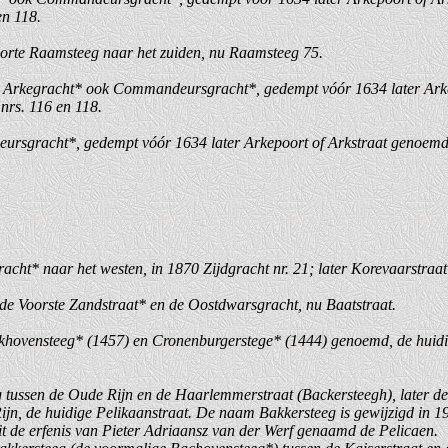
en 118.
orte Raamsteeg naar het zuiden, nu Raamsteeg 75.
ie Arkegracht* ook Commandeursgracht*, gedempt vóór 1634 later Ark
nrs. 116 en 118.
ursgracht*, gedempt vóór 1634 later Arkepoort of Arkstraat genoemd
acht* naar het westen, in 1870 Zijdgracht nr. 21; later Korevaarstraat 
n de Voorste Zandstraat* en de Oostdwarsgracht, nu Baatstraat.
khovensteeg* (1457) en Cronenburgerstege* (1444) genoemd, de huidig
g tussen de Oude Rijn en de Haarlemmerstraat (Backersteegh), later de
jn, de huidige Pelikaanstraat. De naam Bakkersteeg is gewijzigd in 1
it de erfenis van Pieter Adriaansz van der Werf genaamd de Pelicaen.