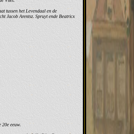
e Vliet.
aat tussen het Levendaal en de
icht Jacob Arentsz. Spruyt ende Beatricx
e 20e eeuw.