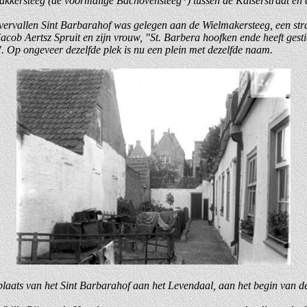
akkersteeg (de voormalige Bachovensteeg*) tussen de Kaiserstraat en d
 vervallen Sint Barbarahof was gelegen aan de Wielmakersteeg, een str
acob Aertsz Spruit en zijn vrouw, "St. Barbera hoofken ende heeft gest
. Op ongeveer dezelfde plek is nu een plein met dezelfde naam.
laats van het Sint Barbarahof aan het Levendaal, aan het begin van d