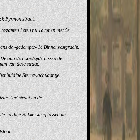
eck Pyrmontstraat.
restanten heten nu 1e tot en met 5e
hans de -gedempte- 1e Binnenvestgracht.
 De aan de noordzijde tussen de
aam van deze straat.
het huidige Sterrewachtlaantje.
eterskerkstraat en de
de huidige Bakkersteeg tussen de
sloot.