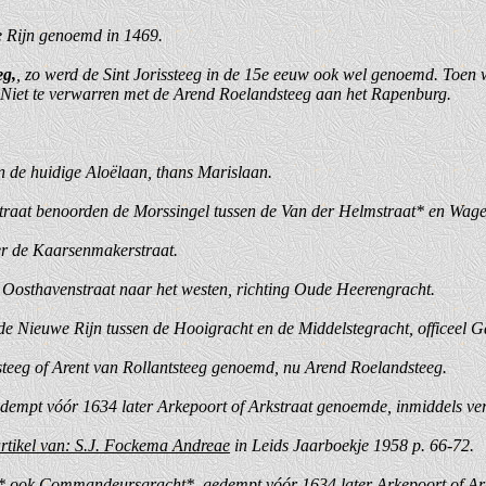
de Rijn genoemd in 1469.
eg,
, zo werd de Sint Jorissteeg in de 15e eeuw ook wel genoemd. Toen 
 Niet te verwarren met de Arend Roelandsteeg aan het Rapenburg.
an de huidige Aloëlaan, thans Marislaan.
straat benoorden de Morssingel tussen de Van der Helmstraat* en Wage
er de Kaarsenmakerstraat.
 Oosthavenstraat naar het westen, richting Oude Heerengracht.
 de Nieuwe Rijn tussen de Hooigracht en de Middelstegracht, officeel
steeg of Arent van Rollantsteeg genoemd, nu Arend Roelandsteeg.
empt vóór 1634 later Arkepoort of Arkstraat genoemde, inmiddels ve
rtikel van: S.J. Fockema Andreae
in Leids Jaarboekje 1958 p. 66-72.
ht* ook Commandeursgracht*, gedempt vóór 1634 later Arkepoort of A