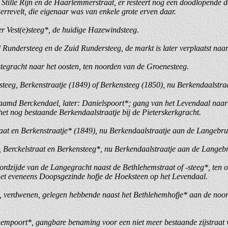
 Stille Rijn en de Haarlemmerstraat, er resteert nog een doodlopende do
rrevelt, die eigenaar was van enkele grote erven daar.
er Vest(e)steeg*, de huidige Hazewindsteeg.
d Rundersteeg en de Zuid Rundersteeg, de markt is later verplaatst naa
tegracht naar het oosten, ten noorden van de Groenesteeg.
steeg, Berkenstraatje (1849) of Berkensteeg (1850), nu Berkendaalstraa
enaamd Berckendael, later: Danielspoort*; gang van het Levendaal naar h
et nog bestaande Berkendaalstraatje bij de Pieterskerkgracht.
traat en Berkenstraatje* (1849), nu Berkendaalstraatje aan de Langebru
g, Berckelstraat en Berkensteeg*, nu Berkendaalstraatje aan de Langeb
oordzijde van de Langegracht naast de Bethlehemstraat of -steeg*, ten o
et eveneens Doopsgezinde hofje de Hoeksteen op het Levendaal.
t, verdwenen, gelegen hebbende naast het Bethlehemhofje* aan de noor
lehempoort*, gangbare benaming voor een niet meer bestaande zijstraat