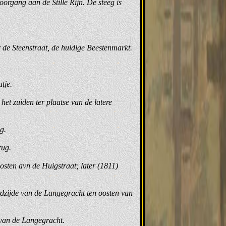
organg aan de Stille Rijn. De steeg is
r de Steenstraat, de huidige Beestenmarkt.
tje.
et zuiden ter plaatse van de latere
g.
rug.
osten avn de Huigstraat; later (1811)
dzijde van de Langegracht ten oosten van
 van de Langegracht.