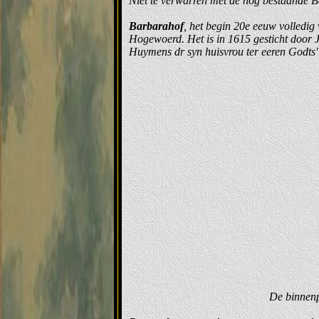
Niet te verwarren met de nog bestaande B
Barbarahof
, het begin 20e eeuw volledig
Hogewoerd. Het is in 1615 gesticht door J
Huymens dr syn huisvrou ter eeren Godts"
De binnenp