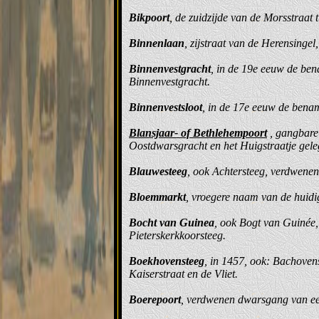
Bikpoort
, de zuidzijde van de Morsstraat
Binnenlaan
, zijstraat van de Herensinge
Binnenvestgracht
, in de 19e eeuw de ben
Binnenvestgracht.
Binnenvestsloot
, in de 17e eeuw de bena
Blansjaar- of Bethlehempoort
, gangbare
Oostdwarsgracht en het Huigstraatje geleg
Blauwesteeg
, ook Achtersteeg, verdwenen,
Bloemmarkt
, vroegere naam van de huid
Bocht van Guinea
, ook Bogt van Guinée,
Pieterskerkkoorsteeg.
Boekhovensteeg
, in 1457, ook: Bachoven
Kaiserstraat en de Vliet.
Boerepoort
, verdwenen dwarsgang van een