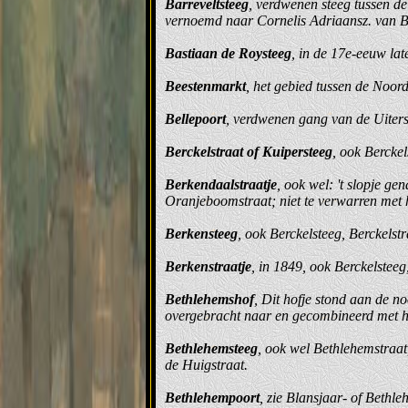
Barreveltsteeg
, verdwenen steeg tussen de
vernoemd naar Cornelis Adriaansz. van Be
Bastiaan de Roysteeg
, in de 17e-eeuw lat
Beestenmarkt
, het gebied tussen de Noor
Bellepoort
, verdwenen gang van de Uiters
Berckelstraat of Kuipersteeg
, ook Berckel
Berkendaalstraatje
, ook wel: 't slopje g
Oranjeboomstraat; niet te verwarren met h
Berkensteeg
, ook Berckelsteeg, Berckels
Berkenstraatje
, in 1849, ook Berckelstee
Bethlehemshof
, Dit hofje stond aan de n
overgebracht naar en gecombineerd met h
Bethlehemsteeg
, ook wel Bethlehemstraa
de Huigstraat.
Bethlehempoort
, zie Blansjaar- of Beth