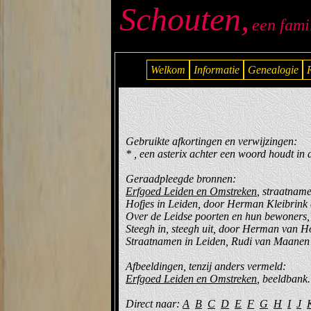
Schouten,
een fami
Welkom
Informatie
Genealogie
Gebruikte afkortingen en verwijzingen:
* , een asterix achter een woord houdt in 
Geraadpleegde bronnen:
Erfgoed Leiden en Omstreken
, straatnam
Hofjes in Leiden, door Herman Kleibrink 
Over de Leidse poorten en hun bewoners,
Steegh in, steegh uit, door Herman van H
Straatnamen in Leiden, Rudi van Maanen 
Afbeeldingen, tenzij anders vermeld:
Erfgoed Leiden en Omstreken
, beeldbank.
Direct naar:
A
B
C
D
E
F
G
H
I
J