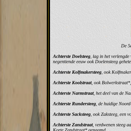
De 5e
Achterste Doelsteeg
, lag in het verlengd
negentiende eeuw ook Doelensteeg gehete
Achterste Kolfmakersteeg
, ook Kolfmaker
Achterste Koolstraat
, ook Bolwerkstraat*
Achterste Narmstraat
, het deel van de Na
Achterste Rundersteeg
, de huidige Noord
Achterste Sacksteeg
, ook Zaksteeg, een v
Achterste Zandstraat
, verdwenen steeg aa
Korte Zandstraat* genaamd.