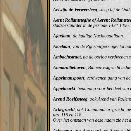
Aelwijn de Verwersteeg
, steeg bij de Ou
Aernt Rollantsteghe of Aerent Rollantste
stadsbestuurder in de periode 1434-1456.
Ajaxlaan
, de huidige Nachtegaallaan.
Aloëlaan
, van de Rijnsburgersingel tot a
Ambachtstraat
, na de oorlog verdwenen 
Ammunitiehaven
, Binnenvestgracht acht
Appelmanspoort
, verdwenen gang van de
Appelmarkt
, benaming voor het deel van
Arend Roelfssteeg
, ook Arend van Rollen
Arkegracht
, ook Commandeursgracht, ged
nrs. 116 en 118.
Over het ontstaan van deze naam zie het
a
Arkepoort
, ook Arkspoort, zie Arkegrac