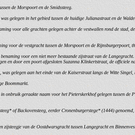
 tussen de Morspoort en de Smidssteeg.
l, was gelegen in het gebied tussen de huidige Julianastraat en de Wald
aming voor alle grachten gelegen achter de vestwallen rond de stad, de 
ming voor de vestgracht tussen de Morspoort en de Rijnsburgerpoort, t
 benaming voor een niet meer bestaande zijstraat van de Langegracht.
en en door een poort afgesloten Suzanna Klinkertstraat, de officiele n
 was gelegen aan het einde van de Kaiserstraat langs de Witte Singel, 
ige Boommarkt.
 in onbruik geraakte naam voor het Pieterskerkhof gelegen tussen de Pi
steeg* of Backovensteeg, eerder Cronenburgerstege* (1444) genoemd, 
 zijsteegje van de Oostdwarsgracht tussen Langegracht en Binnenvest