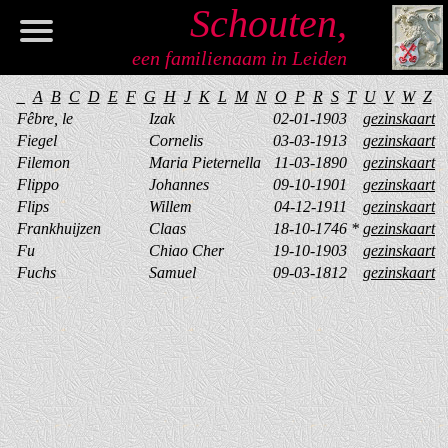
Schouten,
een familienaam in Leiden
Welkom
_
A
B
C
D
E
F
G
H
J
K
L
M
N
O
P
R
S
T
U
V
W
Z
Fêbre, le
Izak
02-01-1903
gezinskaart
Informatie
Fiegel
Cornelis
03-03-1913
gezinskaart
Filemon
Maria Pieternella
11-03-1890
gezinskaart
Genealogie
Flippo
Johannes
09-10-1901
gezinskaart
Flips
Willem
04-12-1911
gezinskaart
Register
Frankhuijzen
Claas
18-10-1746
*
gezinskaart
Fu
Chiao Cher
19-10-1903
gezinskaart
Artikelen
Fuchs
Samuel
09-03-1812
gezinskaart
Verwijzingen
Contact