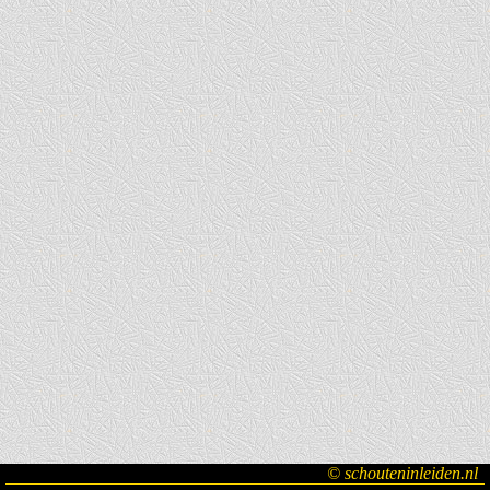
© schouteninleiden.nl