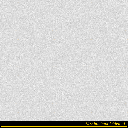
© schouteninleiden.nl