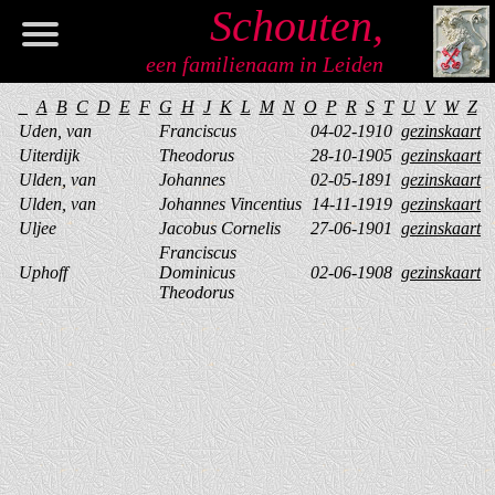
Schouten,
een familienaam in Leiden
Welkom
_
A
B
C
D
E
F
G
H
J
K
L
M
N
O
P
R
S
T
U
V
W
Z
Uden, van
Franciscus
04-02-1910
gezinskaart
Informatie
Uiterdijk
Theodorus
28-10-1905
gezinskaart
Ulden, van
Johannes
02-05-1891
gezinskaart
Genealogie
Ulden, van
Johannes Vincentius
14-11-1919
gezinskaart
Uljee
Jacobus Cornelis
27-06-1901
gezinskaart
Register
Franciscus
Uphoff
Dominicus
02-06-1908
gezinskaart
Theodorus
Artikelen
Verwijzingen
Contact