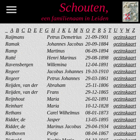
Schouten,
een familienaam in Leiden
Welkom
_
A
B
C
D
E
F
G
H
J
K
L
M
N
O
P
R
S
T
U
V
W
Z
Raijmans
Petrus Demetrius
21-09-1901
gezinskaart
Informatie
Ramak
Johannes Jacobus
20-09-1884
gezinskaart
Ramp
Martinus
06-09-1894
gezinskaart
Genealogie
Ratté
Henri Marinus
29-08-1898
gezinskaart
Ravensbergen
Willemina
12-04-1891
gezinskaart
Register
Regeer
Jacobus Johannes
19-10-1910
gezinskaart
Regeer
Petrus Johannes
29-03-1861
gezinskaart
Artikelen
Reijden, van der
Abraham
25-11-1806
gezinskaart
Reijden, van der
Frans
29-12-1865
gezinskaart
Verwijzingen
Reijnhout
Maria
26-02-1891
gezinskaart
Reinhart
Maria
10-12-1828
gezinskaart
Contact
Rethans
Carel Wilhelmus
08-01-1873
gezinskaart
Ridder, de
Jasper
13-05-1895
gezinskaart
Ridder, de
Marinus Jacobus
29-04-1934
gezinskaart
Riethoven
Pietje
08-04-1867
gezinskaart