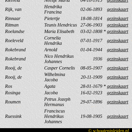
Rietveld
Neeltje Maria
04-10-1915
gezinskaart
Hendrika
Rijk, van
02-06-1893
gezinskaart
Francina
Rinnaar
Pietertje
18-08-1814
gezinskaart
Ritman
Teunis Hendricus
27-06-1903
gezinskaart
Roelandse
Maria Elisabeth
03-02-1808
*
gezinskaart
Cornelia
Roeleveld
07-01-1917
gezinskaart
Hendrika
Rokebrand
Arnold
01-04-1944
gezinskaart
Nico Hendrikus
Rokebrand
1936
gezinskaart
Johannes
Rooij, de
Casper Cornelis
08-05-1907
gezinskaart
Wilhelmina
Rooij, de
20-11-1909
gezinskaart
Jacoba
Ros
Agata
28-01-1679
*
gezinskaart
Rosinga
Jacoba
16-02-1923
gezinskaart
Petrus Jozeph
Roumen
29-07-1896
gezinskaart
Hermanus
Franciscus
Ruessink
Hendrikus
19-08-1905
gezinskaart
Johannes
© schouteninleiden.nl